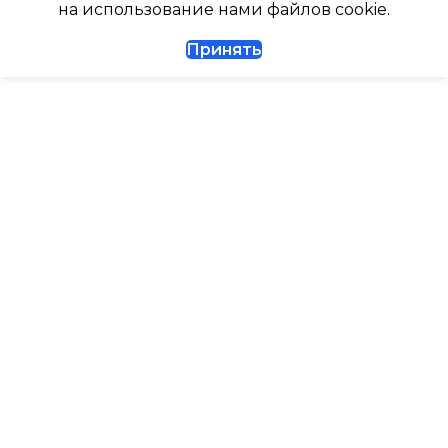
на использование нами файлов cookie.
ТАЙМЕР НА ВКЛЮЧЕНИ
Принять
1/4
ВЫСОТА ВНУТР. БЛОКА
ДИАМЕТР ТРУБ (ГАЗ)
ВЫСОТА ВНЕШНЕГО БЛ
ТАЙМЕР НА ВКЛЮЧЕНИЕ
Да
0.462
ГАРАНТИЙНЫЙ ДОКУМЕНТ
МАКС. РАБОЧАЯ
ТЕМПЕРАТУРА ВОЗДУХ
ВЫСОТА ВНУТР. БЛОКА
ВНЕШНЕГО БЛОКА
ВЫСОТА ВНЕШНЕГО БЛОКА
43
0.495
МАКС. РАСХОД ВОЗДУХ