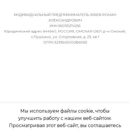
(БРУТТО)
МИН. РАБОЧАЯ ТЕМПЕР
ВОЗДУХА ДЛЯ ВНЕШНЕ
ИНДИВИДУАЛЬНЫЙ ПРЕДПРИНИМАТЕЛЬ ЗЯЗЕВ РОМАН
36
АЛЕКСАНДРОВИЧ
БЛОКА
ИНН 550113274255
Юридический адрес 644540, РОССИЯ, ОМСКАЯ ОБЛ.,р-н Омский,
МИН. РАБОЧАЯ ТЕМПЕРАТУРА
-7
с.Пушкино, ул. Спортивная, д. 23, кв.1
ОГРН 323554300086063
ВОЗДУХА ДЛЯ ВНЕШНЕГО
БЛОКА
ПОДСВЕТКА ДИСПЛЕЯ
-7
ТАЙМЕР НА ОТКЛЮЧЕН
ПОДСВЕТКА ДИСПЛЕЯ
Да
ТАЙМЕР НА ОТКЛЮЧЕНИЕ
РАБОТАЕТ С МАРУСЕЙ
Мы используем файлы cookie, чтобы
Да
улучшить работу с нашим веб-сайтом.
РАБОТАЕТ С АЛИСОЙ
Просматривая этот веб-сайт, вы соглашаетесь
ДИАМЕТР ТРУБ (ЖИДКОСТЬ)