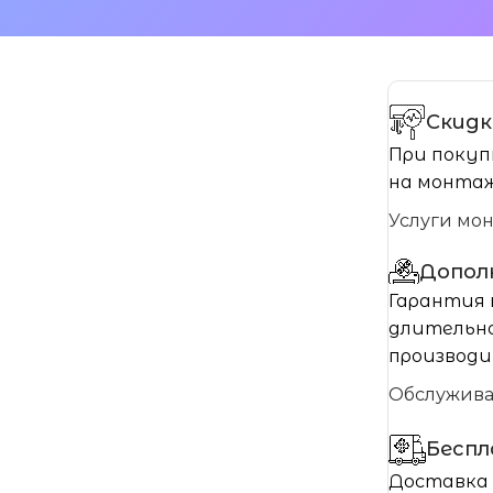
Скидк
При покуп
на монтаж
Услуги мо
Допол
Гарантия 
длительно
производи
Обслужив
Бесп
Доставка 