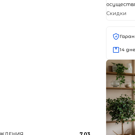
осуществл
Скидки
Гаран
14 дн
АЖДЕНИЯ
7.03