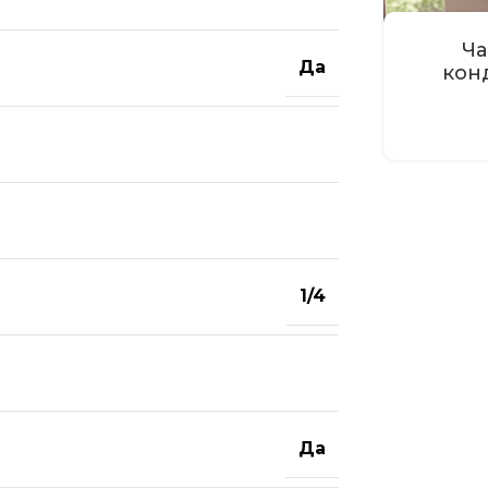
Ча
Да
кон
1/4
Да