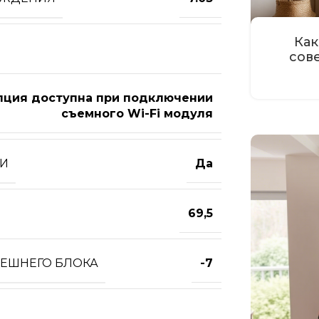
Как
сов
пция доступна при подключении
съемного Wi-Fi модуля
ТИ
Да
69,5
НЕШНЕГО БЛОКА
-7