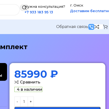
г. Омск
Нужна консультация?
Доставим бесплатн
+7 933 183 95 13
Обратная связь
омплект
85990
₽
ы
Сравнить
4 в наличии