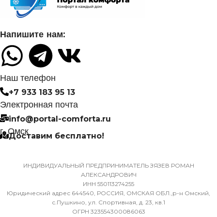
УПРАВЛЕНИЕ C МОБИЛЬНОГО
ПРИЛОЖЕНИЯ ПО WI-FI
ПОТРЕБЛЯЕМАЯ
Напишите нам:
МОЩНОСТЬ В РЕЖИМЕ
ОХЛАЖДЕНИЯ
Нет
0,700
СИСТЕМА
Наш телефон
САМОДИАГНОСТИКИ
+7 933 183 95 13
НЕИСПРАВНОСТИ
ДИАМЕТР ТРУБ
Электронная почта
(ЖИДКОСТЬ)
info@portal-comforta.ru
Да
г. Омск
Доставим бесплатно!
6,35
МАССА ТОВАРА С УПАКОВКОЙ
(БРУТТО)
ДИАМЕТР ТРУБ (ГАЗ)
ИНДИВИДУАЛЬНЫЙ ПРЕДПРИНИМАТЕЛЬ ЗЯЗЕВ РОМАН
АЛЕКСАНДРОВИЧ
ИНН 550113274255
36
9,52
Юридический адрес 644540, РОССИЯ, ОМСКАЯ ОБЛ.,р-н Омский,
с.Пушкино, ул. Спортивная, д. 23, кв.1
ОГРН 323554300086063
МИН. РАБОЧАЯ ТЕМПЕРАТУРА
ХЛАДАГЕНТ
R410A