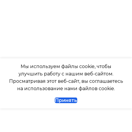
ВОЗДУХА ДЛЯ ВНЕШНЕГО
БЛОКА
ЭФФЕКТИВЕН ДЛЯ
ПОМЕЩ. ПЛОЩАДЬЮ
-7
ДО
ПОДСВЕТКА ДИСПЛЕЯ
23
ТАЙМЕР НА ОТКЛЮЧЕНИЕ
ВЫСОТА ВНУТР. БЛОКА
Мы используем файлы cookie, чтобы
улучшить работу с нашим веб-сайтом.
Да
316
Просматривая этот веб-сайт, вы соглашаетесь
на использование нами файлов cookie.
ДИАМЕТР ТРУБ (ЖИДКОСТЬ)
ГЛУБИНА ВНУТР. БЛОК
Принять
1/4
247
ДИАМЕТР ТРУБ (ГАЗ)
ГЛУБИНА ВНЕШНЕГО