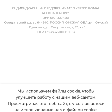
(БРУТТО)
ДИАМЕТР ТРУБ (ГАЗ)
ИНДИВИДУАЛЬНЫЙ ПРЕДПРИНИМАТЕЛЬ ЗЯЗЕВ РОМАН
АЛЕКСАНДРОВИЧ
ИНН 550113274255
36
9,52
Юридический адрес 644540, РОССИЯ, ОМСКАЯ ОБЛ.,р-н Омский,
с.Пушкино, ул. Спортивная, д. 23, кв.1
ОГРН 323554300086063
МИН. РАБОЧАЯ ТЕМПЕРАТУРА
ХЛАДАГЕНТ
R410A
ВОЗДУХА ДЛЯ ВНЕШНЕГО
БЛОКА
ЭФФЕКТИВЕН ДЛЯ
ПОМЕЩ. ПЛОЩАДЬЮ
-7
ДО
ПОДСВЕТКА ДИСПЛЕЯ
23
ТАЙМЕР НА ОТКЛЮЧЕНИЕ
ВЫСОТА ВНУТР. БЛОКА
Мы используем файлы cookie, чтобы
улучшить работу с нашим веб-сайтом.
Да
316
Просматривая этот веб-сайт, вы соглашаетесь
на использование нами файлов cookie.