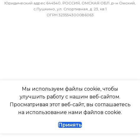
МИН. РАБОЧАЯ ТЕМПЕРАТУРА
-7
Юридический адрес 644540, РОССИЯ, ОМСКАЯ ОБЛ.,р-н Омский,
ВОЗДУХА ДЛЯ ВНЕШНЕГО
с.Пушкино, ул. Спортивная, д. 23, кв.1
ОГРН 323554300086063
БЛОКА
ПОДСВЕТКА ДИСПЛЕЯ
-7
ТАЙМЕР НА ОТКЛЮЧЕН
ПОДСВЕТКА ДИСПЛЕЯ
Да
ТАЙМЕР НА ОТКЛЮЧЕНИЕ
РАБОТАЕТ С МАРУСЕЙ
Да
Мы используем файлы cookie, чтобы
РАБОТАЕТ С АЛИСОЙ
улучшить работу с нашим веб-сайтом.
ДИАМЕТР ТРУБ (ЖИДКОСТЬ)
Просматривая этот веб-сайт, вы соглашаетесь
ТАЙМЕР НА ВКЛЮЧЕНИ
на использование нами файлов cookie.
1/4
Принять
ВЫСОТА ВНУТР. БЛОКА
ДИАМЕТР ТРУБ (ГАЗ)