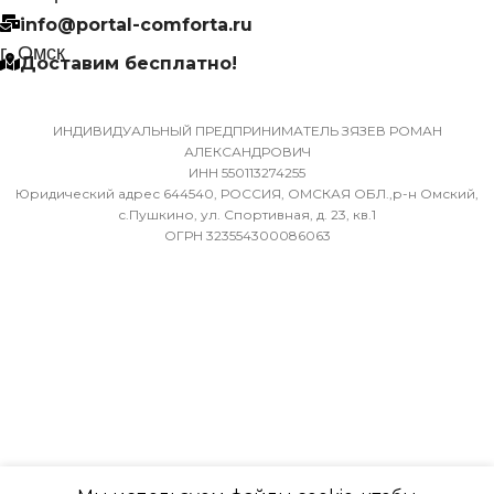
(ЖИДКОСТЬ)
info@portal-comforta.ru
Да
г. Омск
Доставим бесплатно!
6,35
МАССА ТОВАРА С УПАКОВКОЙ
(БРУТТО)
ДИАМЕТР ТРУБ (ГАЗ)
ИНДИВИДУАЛЬНЫЙ ПРЕДПРИНИМАТЕЛЬ ЗЯЗЕВ РОМАН
АЛЕКСАНДРОВИЧ
ИНН 550113274255
36
9,52
Юридический адрес 644540, РОССИЯ, ОМСКАЯ ОБЛ.,р-н Омский,
с.Пушкино, ул. Спортивная, д. 23, кв.1
ОГРН 323554300086063
МИН. РАБОЧАЯ ТЕМПЕРАТУРА
ХЛАДАГЕНТ
R410A
ВОЗДУХА ДЛЯ ВНЕШНЕГО
БЛОКА
ЭФФЕКТИВЕН ДЛЯ
ПОМЕЩ. ПЛОЩАДЬЮ
-7
ДО
ПОДСВЕТКА ДИСПЛЕЯ
23
ТАЙМЕР НА ОТКЛЮЧЕНИЕ
ВЫСОТА ВНУТР. БЛОКА