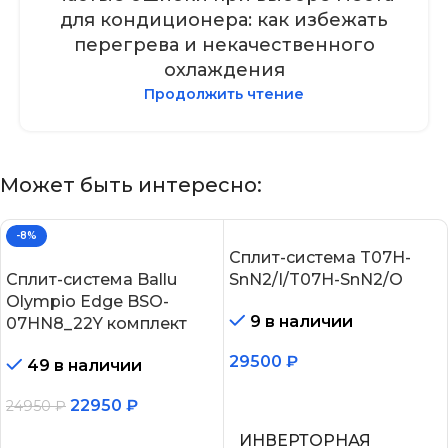
для кондиционера: как избежать
перегрева и некачественного
охлаждения
Продолжить чтение
Может быть интересно:
-8%
Сплит-система T07H-
Сплит-система Ballu
SnN2/I/T07H-SnN2/O
Olympio Edge BSO-
9 в наличии
07HN8_22Y комплект
29500
₽
49 в наличии
В корзину
22950
₽
24950
₽
В корзину
ИНВЕРТОРНАЯ