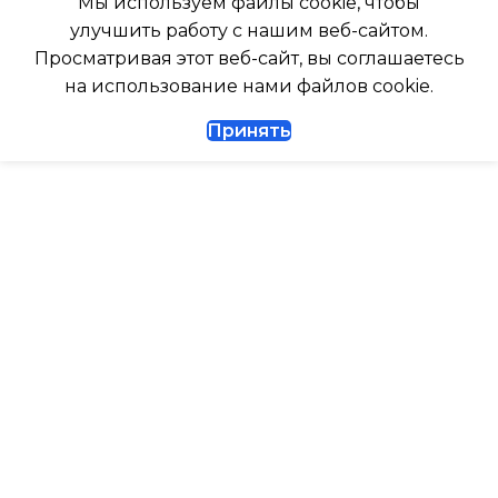
Мы используем файлы cookie, чтобы
улучшить работу с нашим веб-сайтом.
Да
316
Просматривая этот веб-сайт, вы соглашаетесь
на использование нами файлов cookie.
ДИАМЕТР ТРУБ (ЖИДКОСТЬ)
ГЛУБИНА ВНУТР. БЛОК
Принять
1/4
247
ДИАМЕТР ТРУБ (ГАЗ)
ГЛУБИНА ВНЕШНЕГО
БЛОКА
ТАЙМЕР НА ВКЛЮЧЕНИЕ
Да
327
ГАРАНТИЙНЫЙ ДОКУМЕНТ
ВЫСОТА ВНУТР. БЛОКА
ВЫСОТА ВНЕШНЕГО БЛОКА