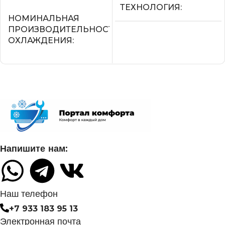
ТЕХНОЛОГИЯ
НОМИНАЛЬНАЯ
ПРОИЗВОДИТЕЛЬНОСТЬ
Нет
ОХЛАЖДЕНИЯ
МАКС.
2.05
ПРОИЗВОДИТЕЛЬНОС
ОХЛАЖДЕНИЯ (1)
СЕТЕВОЙ КАБЕЛЬ
2,25
УПРАВЛЕНИЕ C МОБИЛЬНОГО
ПРИЛОЖЕНИЯ ПО WI-FI
ПОТРЕБЛЯЕМАЯ
Напишите нам:
МОЩНОСТЬ В РЕЖИМЕ
ОХЛАЖДЕНИЯ
Нет
0,700
СИСТЕМА
Наш телефон
САМОДИАГНОСТИКИ
+7 933 183 95 13
НЕИСПРАВНОСТИ
ДИАМЕТР ТРУБ
Электронная почта