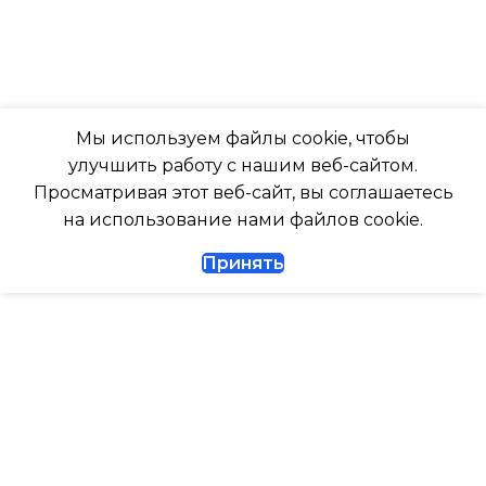
ПОДСВЕТКА ДИСПЛЕЯ
Да
ТАЙМЕР НА ОТКЛЮЧЕНИЕ
РАБОТАЕТ С МАРУСЕЙ
Да
Мы используем файлы cookie, чтобы
РАБОТАЕТ С АЛИСОЙ
улучшить работу с нашим веб-сайтом.
ДИАМЕТР ТРУБ (ЖИДКОСТЬ)
Просматривая этот веб-сайт, вы соглашаетесь
ТАЙМЕР НА ВКЛЮЧЕНИ
на использование нами файлов cookie.
1/4
Принять
ВЫСОТА ВНУТР. БЛОКА
ДИАМЕТР ТРУБ (ГАЗ)
ВЫСОТА ВНЕШНЕГО БЛ
ТАЙМЕР НА ВКЛЮЧЕНИЕ
Да
0.462
ГАРАНТИЙНЫЙ ДОКУМЕНТ
МАКС. РАБОЧАЯ
ТЕМПЕРАТУРА ВОЗДУХ