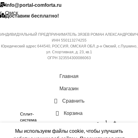
info@portal-comforta.ru
9,52
Да
г. Омск
Доставим бесплатно!
ХЛАДАГЕНТ
МАССА ТОВАРА С УПАКОВКОЙ
R410A
(БРУТТО)
ИНДИВИДУАЛЬНЫЙ ПРЕДПРИНИМАТЕЛЬ ЗЯЗЕВ РОМАН АЛЕКСАНДРОВИЧ
ИНН 550113274255
ЭФФЕКТИВЕН ДЛЯ
Юридический адрес 644540, РОССИЯ, ОМСКАЯ ОБЛ.,р-н Омский, с.Пушкино,
36
ПОМЕЩ. ПЛОЩАДЬЮ
ул. Спортивная, д. 23, кв.1
ДО
ОГРН 323554300086063
МИН. РАБОЧАЯ ТЕМПЕРАТУРА
ВОЗДУХА ДЛЯ ВНЕШНЕГО
23
Главная
БЛОКА
Магазин
ВЫСОТА ВНУТР. БЛОКА
-7
Сравнить
316
ПОДСВЕТКА ДИСПЛЕЯ
Корзина
Сплит-
система
ГЛУБИНА ВНУТР. БЛОКА
Меню
Electrolux
10 в
ТАЙМЕР НА ОТКЛЮЧЕНИЕ
Мы используем файлы cookie, чтобы улучшить
Fusion Wave
31990
₽
В КО
наличии
EACS-