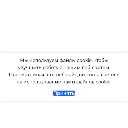
-7
ТАЙМЕР НА ОТКЛЮЧЕН
ПОДСВЕТКА ДИСПЛЕЯ
Да
ТАЙМЕР НА ОТКЛЮЧЕНИЕ
РАБОТАЕТ С МАРУСЕЙ
Да
Мы используем файлы cookie, чтобы
РАБОТАЕТ С АЛИСОЙ
улучшить работу с нашим веб-сайтом.
ДИАМЕТР ТРУБ (ЖИДКОСТЬ)
Просматривая этот веб-сайт, вы соглашаетесь
ТАЙМЕР НА ВКЛЮЧЕНИ
на использование нами файлов cookie.
1/4
Принять
ВЫСОТА ВНУТР. БЛОКА
ДИАМЕТР ТРУБ (ГАЗ)
ВЫСОТА ВНЕШНЕГО БЛ
ТАЙМЕР НА ВКЛЮЧЕНИЕ
Да
0.462