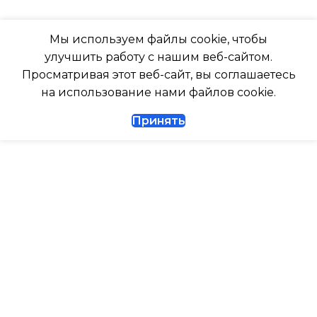
ГЛУБИНА ВНУТР. БЛОК
ТАЙМЕР НА ОТКЛЮЧЕНИЕ
Мы используем файлы cookie, чтобы
247
улучшить работу с нашим веб-сайтом.
Да
Просматривая этот веб-сайт, вы соглашаетесь
ГЛУБИНА ВНЕШНЕГО
на использование нами файлов cookie.
БЛОКА
ДИАМЕТР ТРУБ (ЖИДКОСТЬ)
Принять
327
1/4
ДИАМЕТР ТРУБ (ГАЗ)
ТАЙМЕР НА ВКЛЮЧЕНИЕ
Да
ГАРАНТИЙНЫЙ ДОКУМЕНТ
ВЫСОТА ВНУТР. БЛОКА