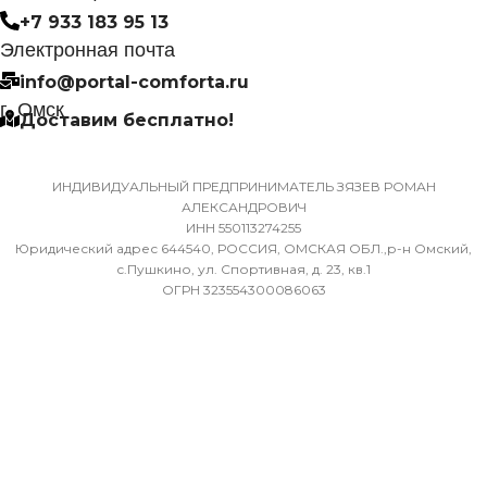
САМОДИАГНОСТИКИ
+7 933 183 95 13
ДИАМЕТР ТРУБ (ГАЗ)
НЕИСПРАВНОСТИ
Электронная почта
info@portal-comforta.ru
9,52
Да
г. Омск
Доставим бесплатно!
ХЛАДАГЕНТ
МАССА ТОВАРА С УПАКОВКОЙ
R410A
(БРУТТО)
ИНДИВИДУАЛЬНЫЙ ПРЕДПРИНИМАТЕЛЬ ЗЯЗЕВ РОМАН
АЛЕКСАНДРОВИЧ
ЭФФЕКТИВЕН ДЛЯ
ИНН 550113274255
36
ПОМЕЩ. ПЛОЩАДЬЮ
Юридический адрес 644540, РОССИЯ, ОМСКАЯ ОБЛ.,р-н Омский,
ДО
с.Пушкино, ул. Спортивная, д. 23, кв.1
ОГРН 323554300086063
МИН. РАБОЧАЯ ТЕМПЕРАТУРА
ВОЗДУХА ДЛЯ ВНЕШНЕГО
23
БЛОКА
ВЫСОТА ВНУТР. БЛОКА
-7
316
ПОДСВЕТКА ДИСПЛЕЯ