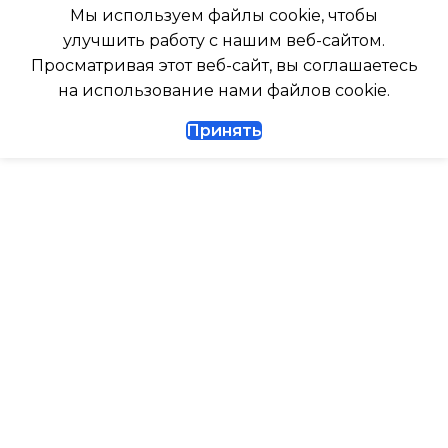
Да
Мы используем файлы cookie, чтобы
РАБОТАЕТ С АЛИСОЙ
улучшить работу с нашим веб-сайтом.
ДИАМЕТР ТРУБ (ЖИДКОСТЬ)
Просматривая этот веб-сайт, вы соглашаетесь
ТАЙМЕР НА ВКЛЮЧЕНИ
на использование нами файлов cookie.
1/4
Принять
ВЫСОТА ВНУТР. БЛОКА
ДИАМЕТР ТРУБ (ГАЗ)
ВЫСОТА ВНЕШНЕГО БЛ
ТАЙМЕР НА ВКЛЮЧЕНИЕ
Да
0.462
ГАРАНТИЙНЫЙ ДОКУМЕНТ
МАКС. РАБОЧАЯ
ТЕМПЕРАТУРА ВОЗДУХ
ВЫСОТА ВНУТР. БЛОКА
ВНЕШНЕГО БЛОКА
ВЫСОТА ВНЕШНЕГО БЛОКА
43