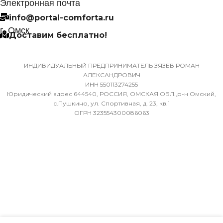
Электронная почта
32
info@portal-comforta.ru
МАССА ТОВАРА С УПАКОВКОЙ
г. Омск
Доставим бесплатно!
(БРУТТО)
МИН. РАБОЧАЯ ТЕМПЕР
ВОЗДУХА ДЛЯ ВНЕШНЕ
36
БЛОКА
ИНДИВИДУАЛЬНЫЙ ПРЕДПРИНИМАТЕЛЬ ЗЯЗЕВ РОМАН
АЛЕКСАНДРОВИЧ
ИНН 550113274255
МИН. РАБОЧАЯ ТЕМПЕРАТУРА
-7
Юридический адрес 644540, РОССИЯ, ОМСКАЯ ОБЛ.,р-н Омский,
ВОЗДУХА ДЛЯ ВНЕШНЕГО
с.Пушкино, ул. Спортивная, д. 23, кв.1
ОГРН 323554300086063
БЛОКА
ПОДСВЕТКА ДИСПЛЕЯ
-7
ТАЙМЕР НА ОТКЛЮЧЕН
ПОДСВЕТКА ДИСПЛЕЯ
Да
ТАЙМЕР НА ОТКЛЮЧЕНИЕ
РАБОТАЕТ С МАРУСЕЙ