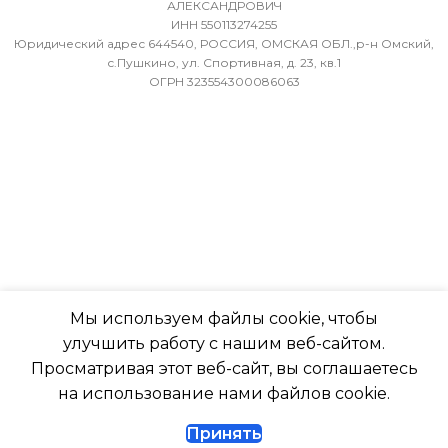
АЛЕКСАНДРОВИЧ
ИНН 550113274255
МИН. РАБОЧАЯ ТЕМПЕРАТУРА
-7
Юридический адрес 644540, РОССИЯ, ОМСКАЯ ОБЛ.,р-н Омский,
ВОЗДУХА ДЛЯ ВНЕШНЕГО
с.Пушкино, ул. Спортивная, д. 23, кв.1
ОГРН 323554300086063
БЛОКА
ПОДСВЕТКА ДИСПЛЕЯ
-7
ТАЙМЕР НА ОТКЛЮЧЕН
ПОДСВЕТКА ДИСПЛЕЯ
Да
ТАЙМЕР НА ОТКЛЮЧЕНИЕ
РАБОТАЕТ С МАРУСЕЙ
Да
Мы используем файлы cookie, чтобы
РАБОТАЕТ С АЛИСОЙ
улучшить работу с нашим веб-сайтом.
ДИАМЕТР ТРУБ (ЖИДКОСТЬ)
Просматривая этот веб-сайт, вы соглашаетесь
ТАЙМЕР НА ВКЛЮЧЕНИ
на использование нами файлов cookie.
1/4
Принять
ВЫСОТА ВНУТР. БЛОКА