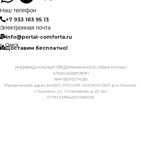
0,700
СИСТЕМА
Наш телефон
САМОДИАГНОСТИКИ
+7 933 183 95 13
НЕИСПРАВНОСТИ
ДИАМЕТР ТРУБ
Электронная почта
(ЖИДКОСТЬ)
info@portal-comforta.ru
Да
г. Омск
Доставим бесплатно!
6,35
МАССА ТОВАРА С УПАКОВКОЙ
(БРУТТО)
ДИАМЕТР ТРУБ (ГАЗ)
ИНДИВИДУАЛЬНЫЙ ПРЕДПРИНИМАТЕЛЬ ЗЯЗЕВ РОМАН
АЛЕКСАНДРОВИЧ
ИНН 550113274255
36
9,52
Юридический адрес 644540, РОССИЯ, ОМСКАЯ ОБЛ.,р-н Омский,
с.Пушкино, ул. Спортивная, д. 23, кв.1
ОГРН 323554300086063
МИН. РАБОЧАЯ ТЕМПЕРАТУРА
ХЛАДАГЕНТ
R410A
ВОЗДУХА ДЛЯ ВНЕШНЕГО
БЛОКА
ЭФФЕКТИВЕН ДЛЯ
ПОМЕЩ. ПЛОЩАДЬЮ
-7
ДО