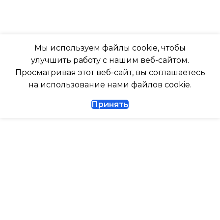
ПОДСВЕТКА ДИСПЛЕЯ
23
ТАЙМЕР НА ОТКЛЮЧЕНИЕ
ВЫСОТА ВНУТР. БЛОКА
Мы используем файлы cookie, чтобы
улучшить работу с нашим веб-сайтом.
Да
316
Просматривая этот веб-сайт, вы соглашаетесь
на использование нами файлов cookie.
ДИАМЕТР ТРУБ (ЖИДКОСТЬ)
ГЛУБИНА ВНУТР. БЛОК
Принять
1/4
247
ДИАМЕТР ТРУБ (ГАЗ)
ГЛУБИНА ВНЕШНЕГО
БЛОКА
ТАЙМЕР НА ВКЛЮЧЕНИЕ
Да
327
ГАРАНТИЙНЫЙ ДОКУМЕНТ